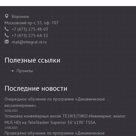
Воронеж
Московский пр-т, 53, оф. 707
+7 (473) 275-48-03
+7 (473) 275-64-32
mail@integral-st.ru
Полезные ссылки
Проекты
Последние новости
Очередное обучение по программе «Динамическое
весоизмерение».
30.06.2025
Установка конвейерных весов TE1W3(ТИКО-Инжиниринг, аналог
MUS HD) на TeleStacker Superior 36’’x190‘ TSSA.
17.06.2025
Проведено обучение по программе «Динамическое