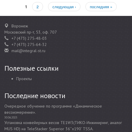
1
2
следующая ›
последняя »
Страницы
Воронеж
Московский пр-т, 53, оф. 707
+7 (473) 275-48-03
+7 (473) 275-64-32
mail@integral-st.ru
Полезные ссылки
Проекты
Последние новости
Очередное обучение по программе «Динамическое
весоизмерение».
30.06.2025
Установка конвейерных весов TE1W3(ТИКО-Инжиниринг, аналог
MUS HD) на TeleStacker Superior 36’’x190‘ TSSA.