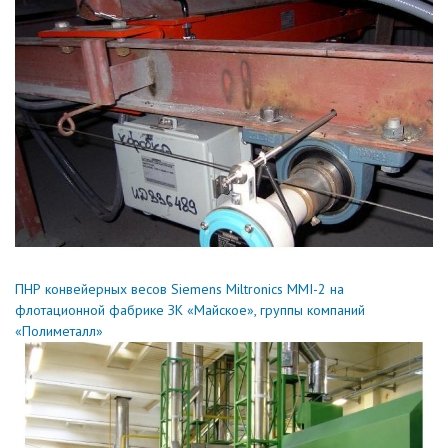
ПНР конвейерных весов Siemens Miltronics MMI-2 на
флотационной фабрике ЗК «Майское», группы компаний
«Полиметалл»