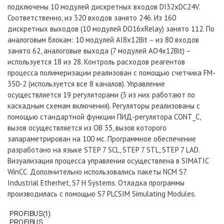
подключены 10 модулей дискретных входов DI32xDC24V.
Соответственно, из 320 входов занято 246. Из 160
дискретных выходов (10 модулей DO16xRelay) занято 112. По
аналоговым блокам: 10 модулей AI8x12Bit – из 80 входов
занято 62, аналоговые выхода (7 модулей AO4x12Bit) –
используется 18 из 28. Контроль расходов реагентов
процесса полимеризации реализован с помощью счетчика FM-
350-2 (используется все 8 каналов). Управление
осуществляется 19 регуляторами (3 из них работают по
каскадным схемам включения). Регуляторы реализованы с
помощью стандартной функции ПИД-регулятора CONT_C,
вызов осуществляется из OB 35, вызов которого
запараметрирован на 100 мс. Программное обеспечение
разработано на языке STEP 7 SCL, STEP 7 STL, STEP 7 LAD.
Визуализация процесса управления осуществлена в SIMATIC
WinCC. Дополнительно использовались пакеты NCM S7
Industrial Etherhet, S7 H Systems. Отладка программы
производилась с помощью S7 PLCSIM Simulating Modules.