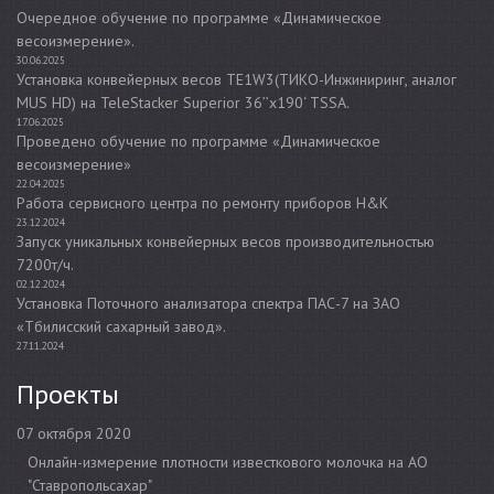
Очередное обучение по программе «Динамическое
весоизмерение».
30.06.2025
Установка конвейерных весов TE1W3(ТИКО-Инжиниринг, аналог
MUS HD) на TeleStacker Superior 36’’x190‘ TSSA.
17.06.2025
Проведено обучение по программе «Динамическое
весоизмерение»
22.04.2025
Работа сервисного центра по ремонту приборов H&K
23.12.2024
Запуск уникальных конвейерных весов производительностью
7200т/ч.
02.12.2024
Установка Поточного анализатора спектра ПАС-7 на ЗАО
«Тбилисский сахарный завод».
27.11.2024
Проекты
07 октября 2020
Онлайн-измерение плотности известкового молочка на АО
"Ставропольсахар"