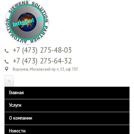
Перейти к
основному
содержанию
+7 (473) 275-48-03
+7 (473) 275-64-32
Воронеж, Московский пр-т, 53, оф. 707
Главная
Услуги
Обучение
О компании
Сервисное обслуживание
Контакты
Новости