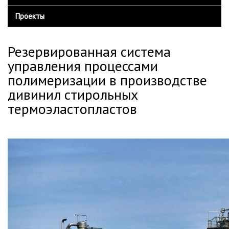
Конвейерные весы SIEMENS Milltronics
Сертификаты
Главная
Вы здесь
Проекты
Оборудование Harrer&Kassen
Отзывы
Резервированная система
управления процессами
полимеризации в производстве
дивинил стирольных
термоэластопластов