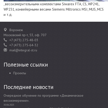
, весоизмерительными комплектами Siwarex FTA, CS, WP241,
WP231, конвейерными весами Siemens Miltronics MSI, MUS, MCS
и т.д.
Воронеж
Московский пр-т, 53, оф. 707
+7 (473) 275-48-03
+7 (473) 275-64-32
mail@integral-st.ru
Полезные ссылки
Проекты
Последние новости
Очередное обучение по программе «Динамическое
весоизмерение».
30.06.2025