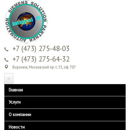
Перейти к
основному
содержанию
+7 (473) 275-48-03
+7 (473) 275-64-32
Воронеж, Московский пр-т, 53, оф. 707
Главная
Услуги
Обучение
О компании
Сервисное обслуживание
Контакты
Новости