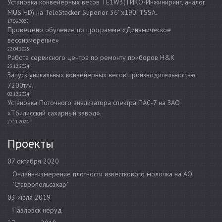
Установка конвейерных весов TE1W3(ТИКО-Инжиниринг, аналог
MUS HD) на TeleStacker Superior 36’’x190‘ TSSA.
17.06.2025
Проведено обучение по программе «Динамическое
весоизмерение»
22.04.2025
Работа сервисного центра по ремонту приборов H&K
23.12.2024
Запуск уникальных конвейерных весов производительностью
7200т/ч.
02.12.2024
Установка Поточного анализатора спектра ПАС-7 на ЗАО
«Тбилисский сахарный завод».
27.11.2024
Проекты
07 октября 2020
Онлайн-измерение плотности известкового молочка на АО
"Ставропольсахар"
03 июля 2019
Павловск неруд