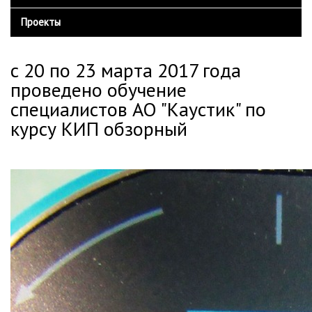
Конвейерные весы SIEMENS Milltronics
Сертификаты
Главная
Вы здесь
Проекты
Оборудование Harrer&Kassen
Отзывы
с 20 по 23 марта 2017 года
проведено обучение
специалистов АО "Каустик" по
курсу КИП обзорный